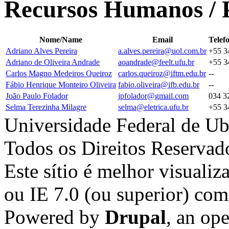
Recursos Humanos / 
Nome/Name
Email
Telef
Adriano Alves Pereira
a.alves.pereira@uol.com.br
+55 3
Adriano de Oliveira Andrade
aoandrade@feelt.ufu.br
+55 3
Carlos Magno Medeiros Queiroz
carlos.queiroz@iftm.edu.br
--
Fábio Henrique Monteiro Oliveira
fabio.oliveira@ifb.edu.br
--
João Paulo Folador
jpfolador@gmail.com
034 3
Selma Terezinha Milagre
selma@eletrica.ufu.br
+55 3
Universidade Federal de Ub
Todos os Direitos Reservad
Este sítio é melhor visualiz
ou IE 7.0 (ou superior) co
Powered by
Drupal
, an op